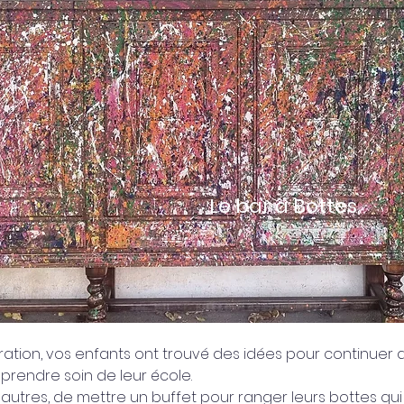
Le bar à Bottes
ation, vos enfants ont trouvé des idées pour continuer d
t prendre soin de leur école.
e autres, de mettre un buffet pour ranger leurs bottes qui