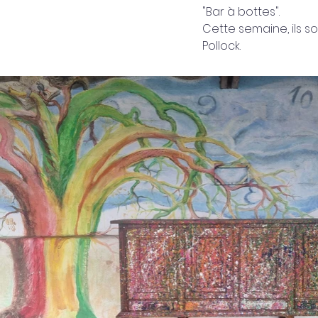
"Bar à bottes".
Cette semaine, ils s
Pollock.