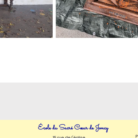
​École du Sacré Cœur de Joncy
P
15 rue de l'église