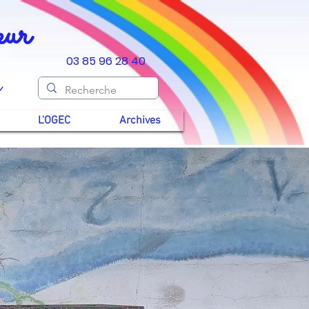
Cœur
03 85 96 28 40
y
L'OGEC
Archives