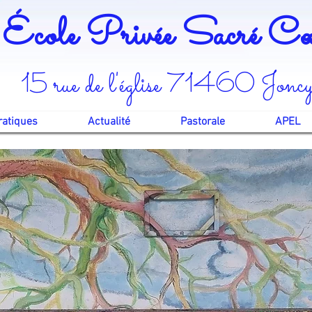
École Privée Sacré 
15 rue de l'église 71460 Jonc
ratiques
Actualité
Pastorale
APEL