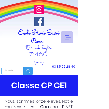
École Privée Sacré
Cœur
15 rue de l'église
71460
Joncy
03 85 96 28 40
Classe CP CE1
Nous sommes onze élèves. Notre
maitresse est
Caroline PINET
.