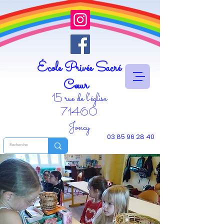
École Privée Sacré
Cœur
15 rue de l'église
71460
Joncy
03 85 96 28 40