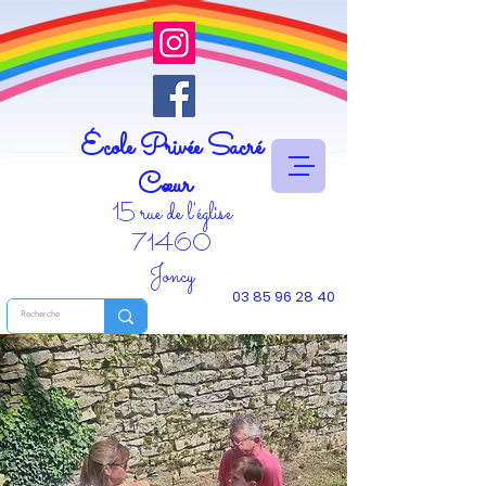
École Privée Sacré
Cœur
15 rue de l'église
71460
Joncy
03 85 96 28 40