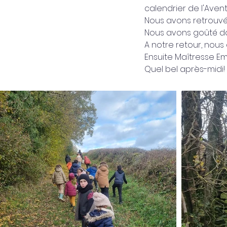
calendrier de l'Avent
Nous avons retrouvé 
Nous avons goûté dan
A notre retour, nous a
Ensuite Maîtresse Em
Quel bel après-midi!