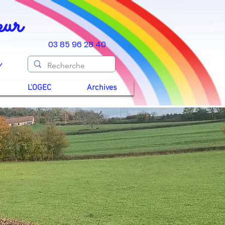
Cœur
03 85 96 28 40
y
L'OGEC
Archives