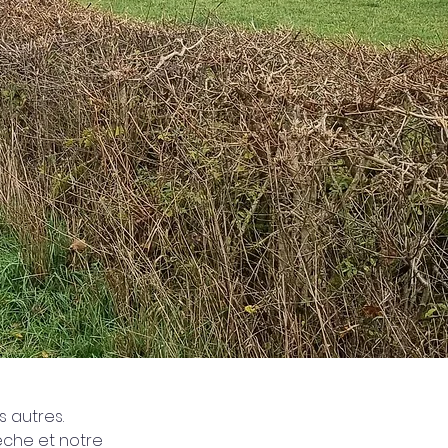
s autres.
èche et notre 