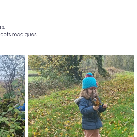
...
ricots magiques.