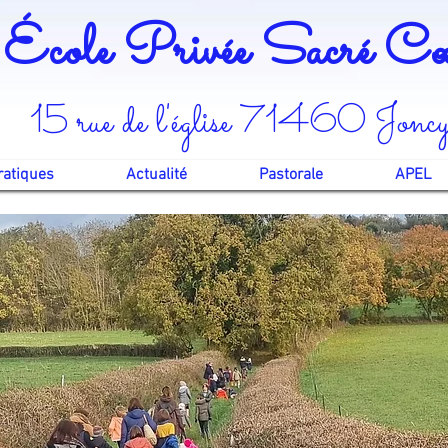
École Privée Sacré 
15 rue de l'église 71460 Jonc
ratiques
Actualité
Pastorale
APEL