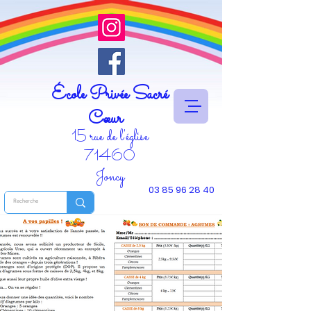
École Privée Sacré
Cœur
15 rue de l'église
71460
Joncy
03 85 96 28 40