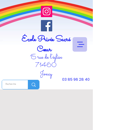
École Privée Sacré
Cœur
15 rue de l'église
71460
Joncy
03 85 96 28 40