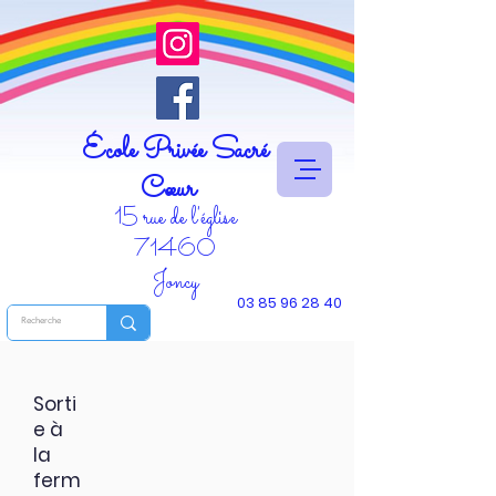
École Privée Sacré
Cœur
15 rue de l'église
71460
Joncy
03 85 96 28 40
Sorti
e à
la
ferm